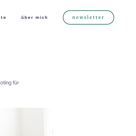
newsletter
kte
über mich
ting für